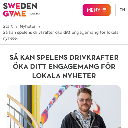
Hoppa till huvudinnehåll
MENY
EN
Start
Nyheter
Så kan spelens drivkrafter öka ditt engagemang för lokala
nyheter
SÅ KAN SPELENS DRIVKRAFTER
ÖKA DITT ENGAGEMANG FÖR
LOKALA NYHETER