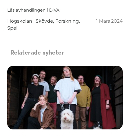
Läs
avhandlingen i DiVA
Taggar
Högskolan i Skövde
Forskning
1 Mars 2024
Spel
Relaterade nyheter