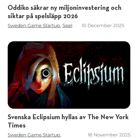
Oddiko säkrar ny miljoninvestering och
siktar på spelsläpp 2026
Taggar
Sweden Game Startup
Spel
10 December 2025
Svenska Eclipsium hyllas av The New York
Times
Taggar
Sweden Game Startup
18 November 2025