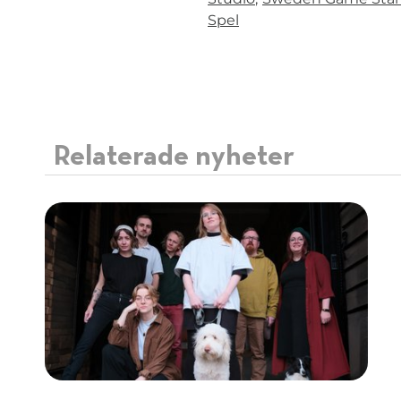
Taggar
Spel
Relaterade nyheter