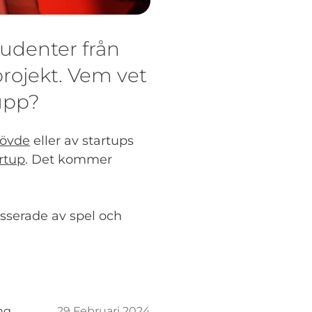
udenter från
projekt. Vem vet
 upp?
kövde
eller av startups
rtup
. Det kommer
sserade av spel och
ng
29 Februari 2024