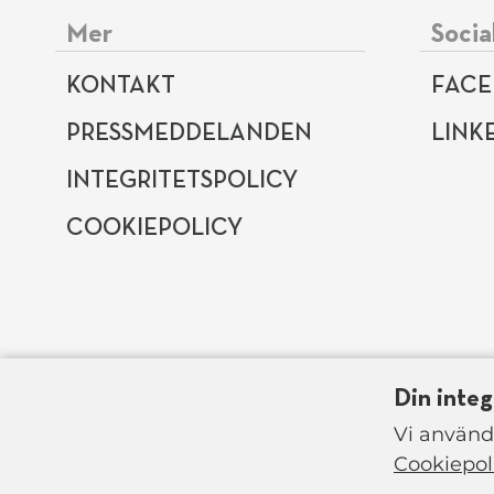
Mer
Socia
Sidfotsmeny
KONTAKT
FAC
PRESSMEDDELANDEN
LINK
INTEGRITETSPOLICY
COOKIEPOLICY
Finansiärer
Din integ
Vi använde
Cookiepol