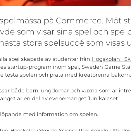
 spelmässa på Commerce. Möt st
vde som visar sina spel och spel
 nästa stora spelsuccé som visas
a spel skapade av studenter från
Högskolan i S
des startup-program inom spel,
Sweden Game Sta
de testa spelen och prata med kreatörerna bakom.
assar både barn, ungdomar och vuxna som är intre
nget är en del av evenemanget Junikalaset.
löpande med information om spelen.
tup
Högskolan i Skövde
Science Park Skövde
Utbildni